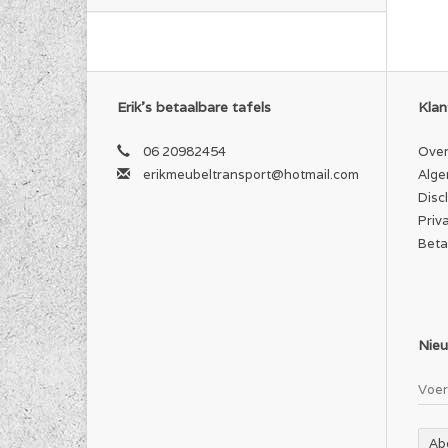
Erik's betaalbare tafels
Klan
06 20982454
Over
erikmeubeltransport@hotmail.com
Alge
Disc
Priv
Beta
Nieu
Ab