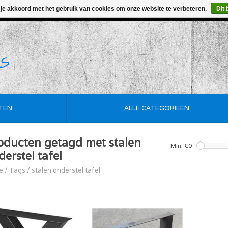
 je akkoord met het gebruik van cookies om onze website te verbeteren.
Dit 
• Korte Levertijd • Maatwerk Mogelijk • De Goedkoopste
TEN
ALLE CATEGORIEËN
oducten getagd met stalen
Min: €
0
derstel tafel
e
/
Tags
/
stalen onderstel tafel