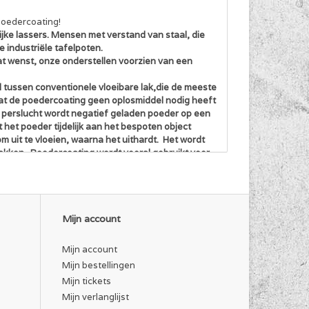
poedercoating!
ke lassers. Mensen met verstand van staal, die
 industriële tafelpoten.
 dat wenst, onze onderstellen voorzien van een
l tussen conventionele vloeibare lak,die de meeste
dat de poedercoating geen oplosmiddel nodig heeft
t perslucht wordt negatief geladen poeder op een
t het poeder tijdelijk aan het bespoten object
om uit te vloeien, waarna het uithardt. Het wordt
lakken . Poedercoating wordt vooral gebruikt voor
Mijn account
Mijn account
Mijn bestellingen
Mijn tickets
Mijn verlanglijst