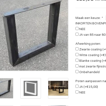
Maak een keuze:
*
INKORTEN BOVENP
NEE
JA van 85 naar 80
Afwerking poten:
Zwarte coating (+
Witte coating (+€
Blanke coating (+
mat zwarte fijnst
Onbehandeld
Poten aanpassen na
JA (+€15,00)
NEE