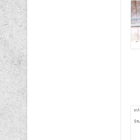
In
Stu