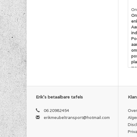
On
On
enk
Aan
in
Poe
aa
om
pos
pla
mee
he
Na
St
St
Erik's betaalbare tafels
Klan
Ma
Zi
06 20982454
Over
erikmeubeltransport@hotmail.com
Alge
PR
Disc
Priv