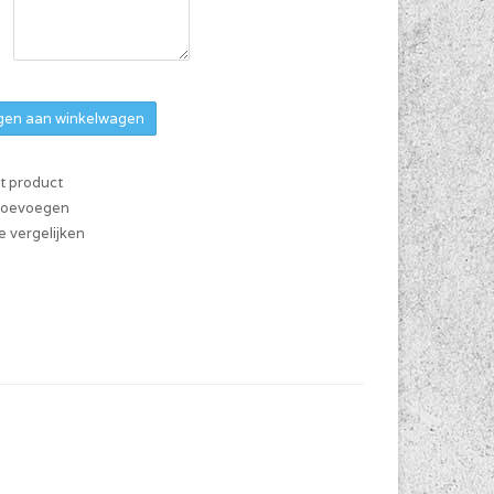
en aan winkelwagen
it product
 toevoegen
 vergelijken