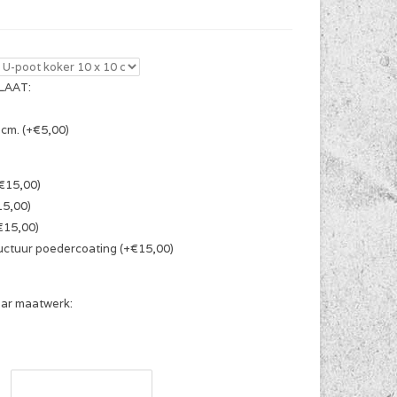
LAAT:
 cm. (+€5,00)
€15,00)
15,00)
€15,00)
ructuur poedercoating (+€15,00)
ar maatwerk: