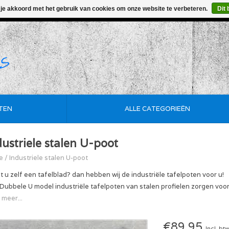
 je akkoord met het gebruik van cookies om onze website te verbeteren.
Dit 
• Korte Levertijd • Maatwerk Mogelijk • De Goedkoopste
TEN
ALLE CATEGORIEËN
dustriele stalen U-poot
e
/
Industriele stalen U-poot
t u zelf een tafelblad? dan hebben wij de industriële tafelpoten voor u!
Dubbele U model industriële tafelpoten van stalen profielen zorgen voor e
 meer...
€89,95
Incl. bt