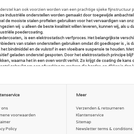
derstel kan ook voorzien worden van een prachtige sjieke fijnstructuur 
ze Industriële onderstellen worden gemaakt door toegewijde ambachtelij
el de mooiste stalen profielen gebruiken voor het vervaardigen van onze
gezien wij u alleen de beste kwaliteit willen leveren, kunnen wij, als u
dustriële poedercoating.
dercoaten, is een elektrostatisch verfproces. Het belangrijkste verschi
nbieders van stalen onderstellen gebruiken omdat dit goedkoper is , is 
 het bindmiddel en de vulstof in een vloeibare suspensie te houden. Me
itief geladen onderstel gespoten. Door het elektrostatisch principe blijf
kken, waarna het in een oven wordt verhit. Zo krijgt de coating de kans 
stal gebruikt om een afwerking te creëren die harder en dikker is dan 
t coaten van metalen.
tuurlijk leveren wij ook desgewenst onbehandelde onderstellen.
andaarh
oogte 72 cm.
andaardbreedte 80 cm(85 cm. incl bovenplaat)
tenservice
Meer
atwerk mogelijk.
e keuzemenu.
 ons
Verzenden & retourneren
mene voorwaarden
Klantenservice
IJZEN ZIJN PER STUK
laimer
Sitemap
acy Policy
Newsletter terms & conditions