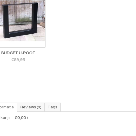
BUDGET U-POOT
€89,95
formatie
Reviews
Tags
(0)
kprijs:
€0,00 /