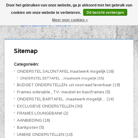
Door het gebruiken van onze website, ga je akkoord met het gebruik van
cookies om onze website te verbeteren.
Dit bericht verbergen
WINKELWAGEN (€0,00)
Meer over cookies »
MIJN ACCOUNT
Sitemap
Categorieën:
ONDERSTEL SALONTAFEL maatwerk mogelijk
(16)
ONDERSTEL EETTAFEL ...maatwerk mogelijk
(35)
BUDGET ONDERSTELLEN. uit voorraad leverbaar
(19)
Frames sidetable , TV- meubel en kastframes
(5)
ONDERSTEL BARTAFEL ..maatwerk mogelijk....
(14)
EXCLUSIEVE ONDERSTELLEN
(30)
FRAMES LOUNGEBANK
(2)
AANBIEDING
(18)
Bankpoten
(5)
UNIEKE ONDERSTELLEN
(10)