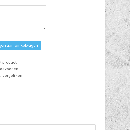
en aan winkelwagen
it product
 toevoegen
 vergelijken