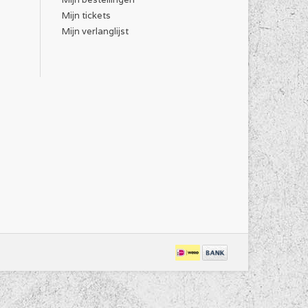
om uit te vloeien, waarna het uithardt. Het wordt
Mijn tickets
lakken . Poedercoating wordt vooral gebruikt voor
Mijn verlanglijst