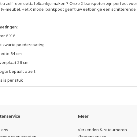
lt u zelf een eettafelbankje maken ? Onze X bankpoten zijn perfect voo
s tv-meubel. Het X model bankpoot geeft uw eetbankje een schitterende i
metingen:
er 6 X 6
t zwarte poedercoating
eedte 34 cm
venplaat 38 cm
gte bepaalt u zelf.
js is per stuk
ze Industriële onderstellen worden gemaakt door toegewijde ambachtelij
el de mooiste stalen profielen gebruiken voor het vervaardigen van onze
gezien wij u alleen de beste kwaliteit willen leveren, kunnen wij, als u
dustriële poedercoating.
tenservice
Meer
dercoaten, is een elektrostatisch verfproces. Het belangrijkste verschi
nbieders van stalen onderstellen gebruiken omdat dit goedkoper is , is 
 ons
Verzenden & retourneren
 het bindmiddel en de vulstof in een vloeibare suspensie te houden. Me
itief geladen onderstel gespoten. Door het elektrostatisch principe blijf
mene voorwaarden
Klantenservice