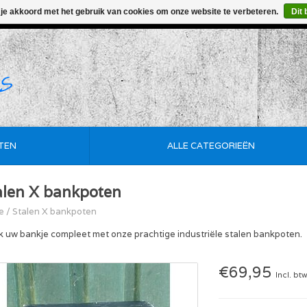
 je akkoord met het gebruik van cookies om onze website te verbeteren.
Dit 
• Korte Levertijd • Maatwerk Mogelijk • De Goedkoopste
TEN
ALLE CATEGORIEËN
alen X bankpoten
e
/
Stalen X bankpoten
 uw bankje compleet met onze prachtige industriële stalen bankpoten.
€69,95
Incl. bt