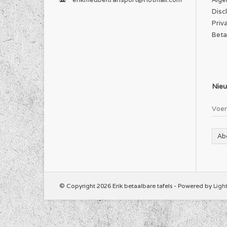
pla
Disc
mee
Priv
he
Beta
Nieu
Ab
© Copyright 2026 Erik betaalbare tafels - Powered by
Ligh