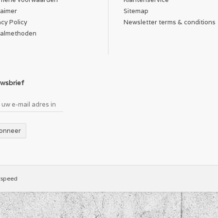
kken, waarna het in een oven wordt verhit. Zo krijgt de coating de kans 
laimer
Sitemap
stal gebruikt om een afwerking te creëren die harder en dikker is dan 
acy Policy
Newsletter terms & conditions
t coaten van metalen.
almethoden
wsbrief
onneer
tspeed