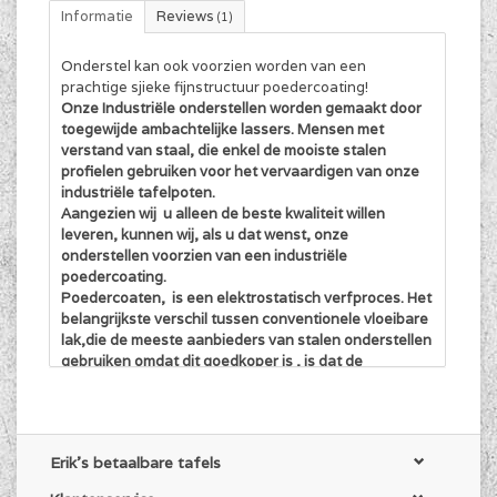
Informatie
Reviews
(1)
Onderstel kan ook voorzien worden van een
prachtige sjieke fijnstructuur poedercoating!
Onze Industriële onderstellen worden gemaakt door
toegewijde ambachtelijke lassers. Mensen met
verstand van staal, die enkel de mooiste stalen
profielen gebruiken voor het vervaardigen van onze
industriële tafelpoten.
Aangezien wij u alleen de beste kwaliteit willen
leveren, kunnen wij, als u dat wenst, onze
onderstellen voorzien van een industriële
poedercoating.
Poedercoaten, is een elektrostatisch verfproces. Het
belangrijkste verschil tussen conventionele vloeibare
lak,die de meeste aanbieders van stalen onderstellen
gebruiken omdat dit goedkoper is , is dat de
poedercoating geen oplosmiddel nodig heeft om het
bindmiddel en de vulstof in een vloeibare suspensie
te houden. Met perslucht wordt negatief geladen
poeder op een positief geladen onderstel gespoten.
Erik's betaalbare tafels
Door het elektrostatisch principe blijft het poeder
tijdelijk aan het bespoten object plakken, waarna het