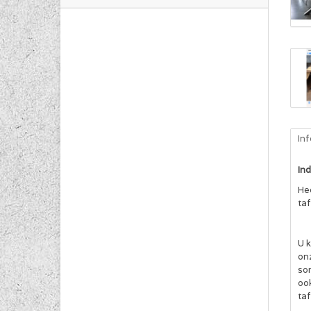
In
Ind
He
ta
U k
on
som
oo
ta