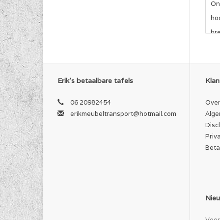
On
ho
br
bo
Ma
Po
Erik's betaalbare tafels
Klan
voo
Pri
06 20982454
Over
erikmeubeltransport@hotmail.com
Alge
On
Disc
enk
Priv
Aan
Beta
in
Poe
aa
om
pos
pla
Nieu
mee
he