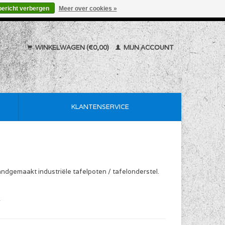
bericht verbergen
Meer over cookies »
WINKELWAGEN (€0,00)
MIJN ACCOUNT
KLANTENSERVICE
handgemaakt industriële tafelpoten / tafelonderstel.
w