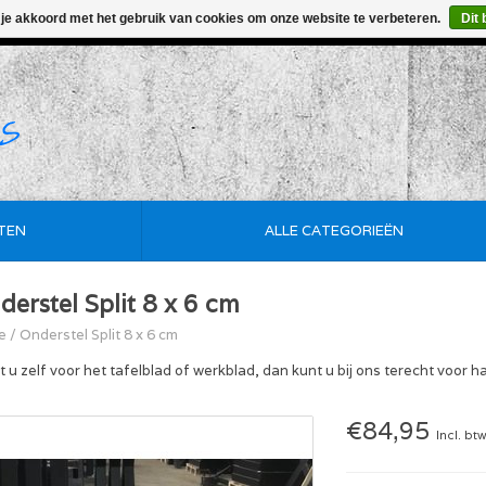
 je akkoord met het gebruik van cookies om onze website te verbeteren.
Dit 
• Korte Levertijd • Maatwerk Mogelijk • De Goedkoopste
TEN
ALLE CATEGORIEËN
derstel Split 8 x 6 cm
e
/
Onderstel Split 8 x 6 cm
t u zelf voor het tafelblad of werkblad, dan kunt u bij ons terecht voor 
€84,95
Incl. bt