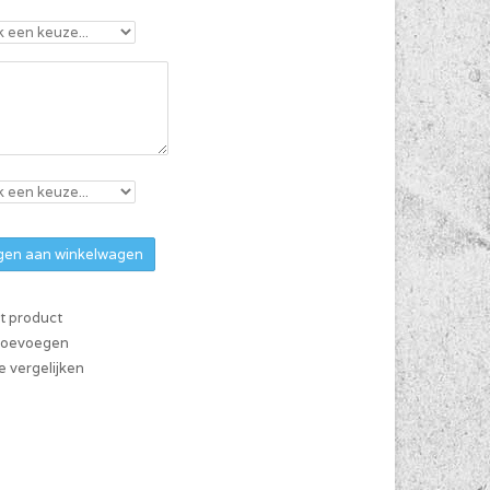
en aan winkelwagen
it product
 toevoegen
 vergelijken