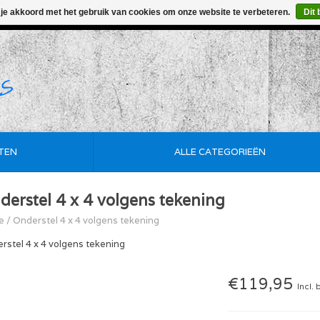
 je akkoord met het gebruik van cookies om onze website te verbeteren.
Dit 
• Korte Levertijd • Maatwerk Mogelijk • De Goedkoopste
TEN
ALLE CATEGORIEËN
derstel 4 x 4 volgens tekening
e
/
Onderstel 4 x 4 volgens tekening
rstel 4 x 4 volgens tekening
€119,95
Incl. 