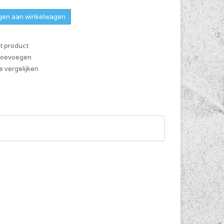
en aan winkelwagen
it product
 toevoegen
 vergelijken