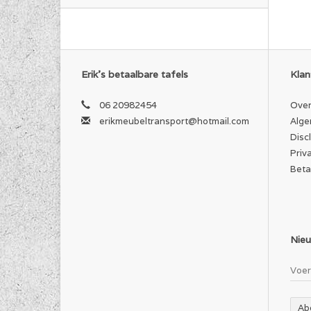
Erik's betaalbare tafels
Klan
06 20982454
Over
erikmeubeltransport@hotmail.com
Alge
Disc
Priv
Beta
Nieu
Ab